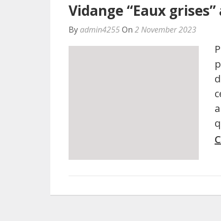
Vidange “Eaux grises” 
By
admin4255
On
2 November 2023
P
p
d
c
a
q
C