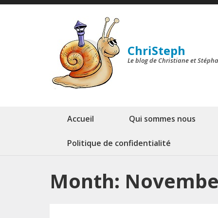
Skip
to
content
ChriSteph
(Press
Le blog de Christiane et Stéph
Enter)
Accueil
Qui sommes nous
Politique de confidentialité
Month:
Novembe