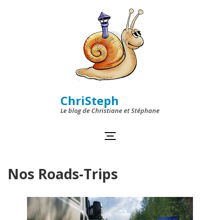
Skip
to
content
(Press
Enter)
ChriSteph
Le blog de Christiane et Stéphane
Nos Roads-Trips