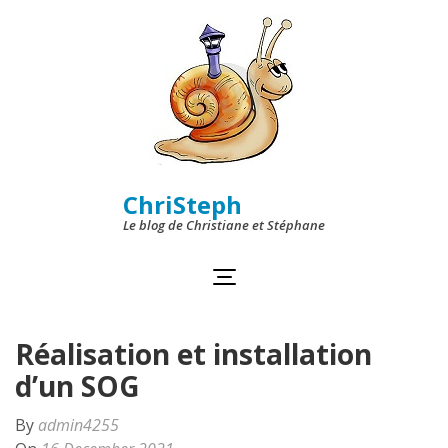
Skip
to
content
(Press
Enter)
ChriSteph
Le blog de Christiane et Stéphane
Réalisation et installation
d’un SOG
By
admin4255