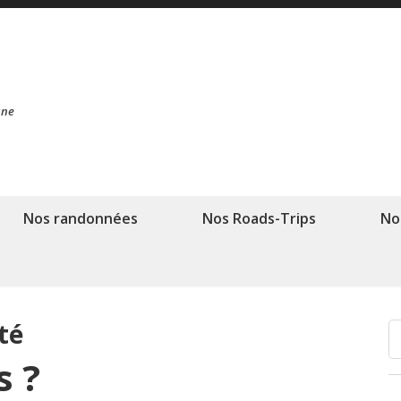
ane
Nos randonnées
Nos Roads-Trips
No
té
 ?