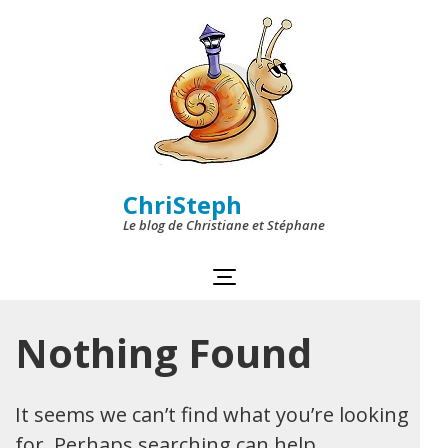
Skip
to
content
(Press
Enter)
ChriSteph
Le blog de Christiane et Stéphane
Nothing Found
It seems we can’t find what you’re looking
for. Perhaps searching can help.