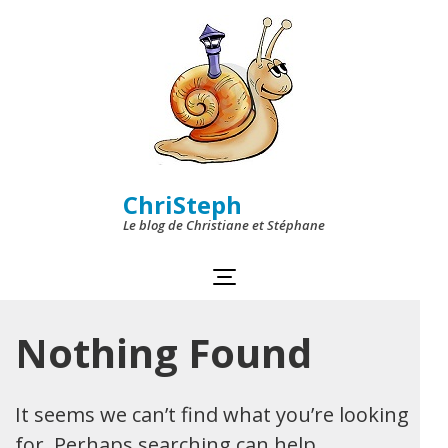
Skip
to
content
(Press
Enter)
ChriSteph
Le blog de Christiane et Stéphane
Nothing Found
It seems we can’t find what you’re looking
for. Perhaps searching can help.