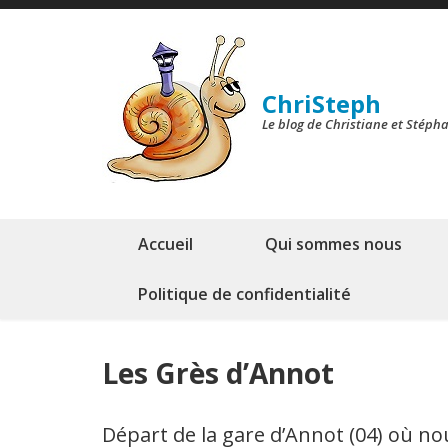
Skip
to
content
ChriSteph
(Press
Le blog de Christiane et Stéph
Enter)
Accueil
Qui sommes nous
Politique de confidentialité
Les Grès d’Annot
Départ de la gare d’Annot (04) où no